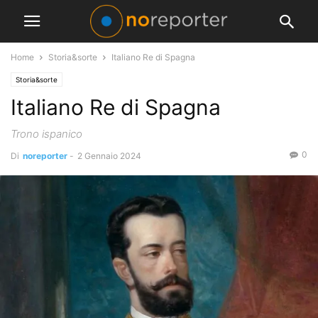
Home
Storia&sorte
Italiano Re di Spagna
Storia&sorte
Italiano Re di Spagna
Trono ispanico
0
Di
noreporter
-
2 Gennaio 2024