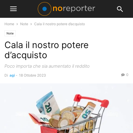
Home
Note
Cala il nostro potere d’acquisto
Note
Cala il nostro potere
d’acquisto
Poco importa che sia aumentato il reddito
0
Di
agi
-
18 Ottobre 2023