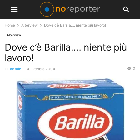
Home
Alterview
Dove c’è Barilla…. niente più lavoro!
Alterview
Dove c’è Barilla…. niente più
lavoro!
0
Di
admin
-
30 Ottobre 2004