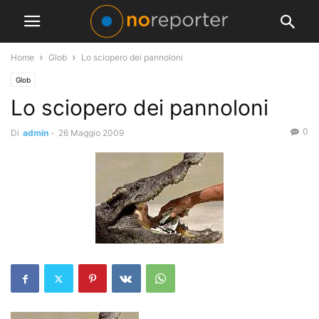
Home
Glob
Lo sciopero dei pannoloni
Glob
Lo sciopero dei pannoloni
0
Di
admin
-
26 Maggio 2009