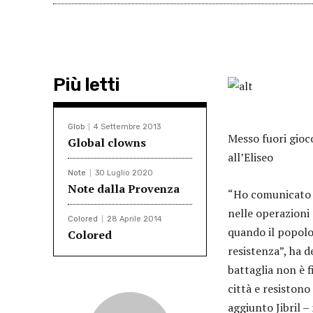
Più letti
Glob
4 Settembre 2013
Messo fuori gioc
Global clowns
all’Eliseo
Note
30 Luglio 2020
Note dalla Provenza
“Ho comunicato a
nelle operazioni 
Colored
28 Aprile 2014
quando il popolo
Colored
resistenza”, ha d
battaglia non è 
città e resistono
aggiunto Jibril –