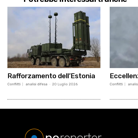
Rafforzamento dell’Estonia
Eccellen
Conflitti
analisi difesa
-
20 Luglio 2026
Conflitti
analis
no
reporter