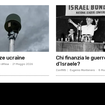
ze ucraìne
Chi finanzia le guerr
d’Israele?
i difesa
-
21 Maggio 2026
Conflitti
Eugenio Montenero
-
8 Ma