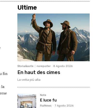
Ultime
e
Storia&sorte
noreporter
-
8 Agosto 2026
En haut des cimes
u fin
La vetta più alta
 la
erse
Note
E luce fu
RaiNews
-
7 Agosto 2026