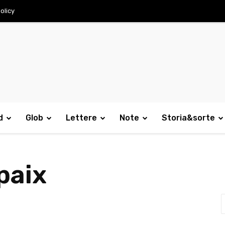
olicy
d
Glob
Lettere
Note
Storia&sorte
paix