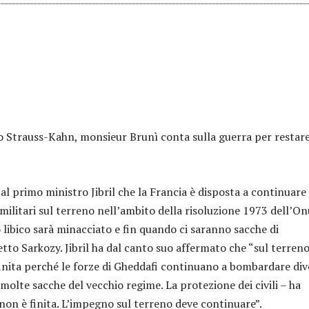
o Strauss-Kahn, monsieur Brunì conta sulla guerra per restar
l primo ministro Jibril che la Francia è disposta a continuare
militari sul terreno nell’ambito della risoluzione 1973 dell’On
 libico sarà minacciato e fin quando ci saranno sacche di
etto Sarkozy. Jibril ha dal canto suo affermato che “sul terreno
finita perché le forze di Gheddafi continuano a bombardare div
 molte sacche del vecchio regime. La protezione dei civili – ha
 non è finita. L’impegno sul terreno deve continuare”.