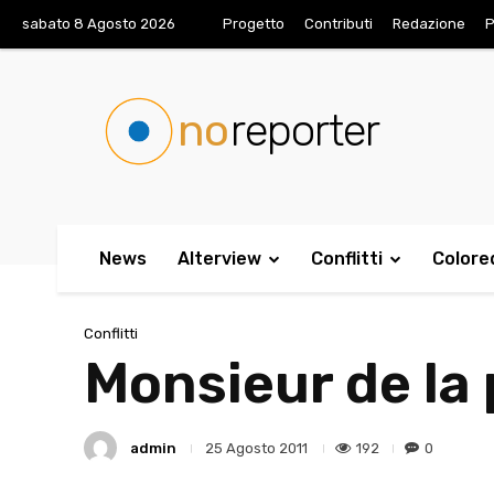
sabato 8 Agosto 2026
Progetto
Contributi
Redazione
P
no
reporter
News
Alterview
Conflitti
Colore
Conflitti
Monsieur de la 
admin
192
0
25 Agosto 2011