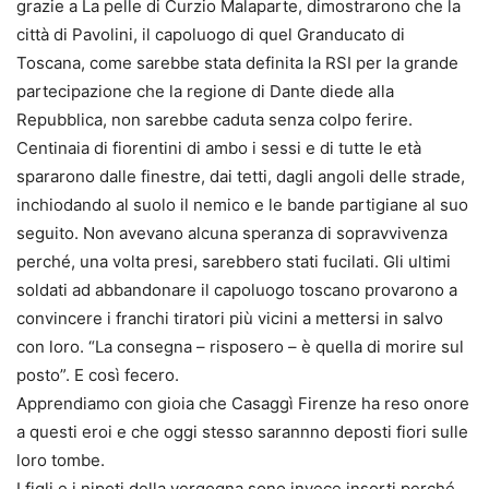
grazie a La pelle di Curzio Malaparte, dimostrarono che la
città di Pavolini, il capoluogo di quel Granducato di
Toscana, come sarebbe stata definita la RSI per la grande
partecipazione che la regione di Dante diede alla
Repubblica, non sarebbe caduta senza colpo ferire.
Centinaia di fiorentini di ambo i sessi e di tutte le età
spararono dalle finestre, dai tetti, dagli angoli delle strade,
inchiodando al suolo il nemico e le bande partigiane al suo
seguito. Non avevano alcuna speranza di sopravvivenza
perché, una volta presi, sarebbero stati fucilati. Gli ultimi
soldati ad abbandonare il capoluogo toscano provarono a
convincere i franchi tiratori più vicini a mettersi in salvo
con loro. “La consegna – risposero – è quella di morire sul
posto”. E così fecero.
Apprendiamo con gioia che Casaggì Firenze ha reso onore
a questi eroi e che oggi stesso sarannno deposti fiori sulle
loro tombe.
I figli e i nipoti della vergogna sono invece insorti perché