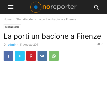
Home
Storia&sorte
La porti un bacione a Firenze
Storia&sorte
La porti un bacione a Firenze
0
Di
admin
-
11 Agosto 2011