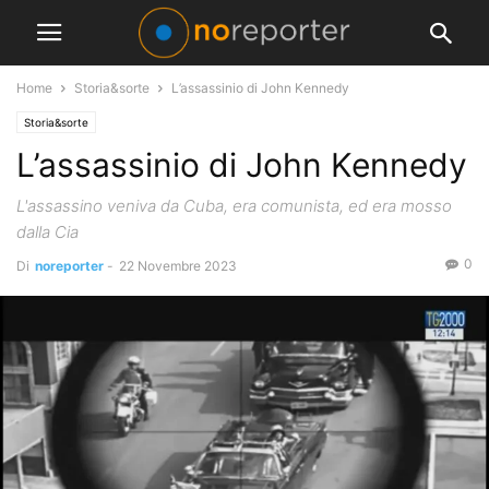
Home
Storia&sorte
L’assassinio di John Kennedy
Storia&sorte
L’assassinio di John Kennedy
L'assassino veniva da Cuba, era comunista, ed era mosso
dalla Cia
0
Di
noreporter
-
22 Novembre 2023