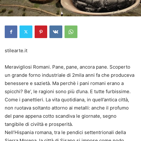
stilearte.it
Meravigliosi Romani. Pane, pane, ancora pane. Scoperto
un grande forno industriale di 2mila anni fa che produceva
benessere e sazietà. Ma perchè i pani romani erano a
spicchi? Be’, le ragioni sono più d’una. E tutte furbissime.
Come i panettieri. La vita quotidiana, in quell’antica città,
non ruotava soltanto attorno ai metalli: anche il profumo
del pane appena cotto scandiva le giornate, segno
tangibile di civiltà e prosperità.
Nell’Hispania romana, tra le pendici settentrionali della
Sierra Morena, la città di Sisapo si impose come nodo