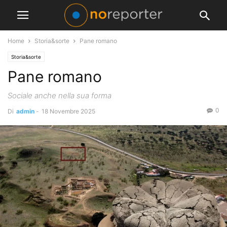
Home
Storia&sorte
Pane romano
Storia&sorte
Pane romano
Sociale anche nella sua forma
0
Di
admin
-
18 Novembre 2025