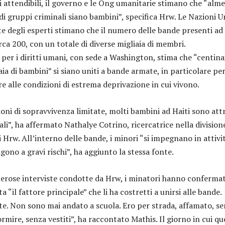
i attendibili, il governo e le Ong umanitarie stimano che “alme
i gruppi criminali siano bambini”, specifica Hrw. Le Nazioni U
te degli esperti stimano che il numero delle bande presenti ad
circa 200, con un totale di diverse migliaia di membri.
per i diritti umani, con sede a Washington, stima che “centina
aia di bambini” si siano uniti a bande armate, in particolare pe
re alle condizioni di estrema deprivazione in cui vivono.
oni di sopravvivenza limitate, molti bambini ad Haiti sono attr
li”, ha affermato Nathalye Cotrino, ricercatrice nella division
 di Hrw. All’interno delle bande, i minori “si impegnano in attivi
ongono a gravi rischi”, ha aggiunto la stessa fonte.
erose interviste condotte da Hrw, i minatori hanno conferma
a “il fattore principale” che li ha costretti a unirsi alle bande.
e. Non sono mai andato a scuola. Ero per strada, affamato, s
mire, senza vestiti”, ha raccontato Mathis. Il giorno in cui qu