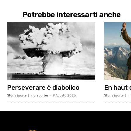
Potrebbe interessarti anche
Perseverare è diabolico
En haut 
Storia&sorte
noreporter
-
9 Agosto 2026
Storia&sorte
n