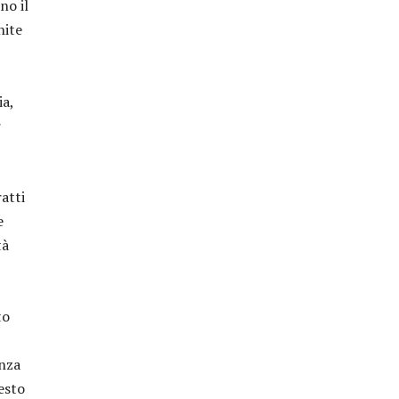
no il
nite
ia,
r
atti
e
tà
to
enza
esto