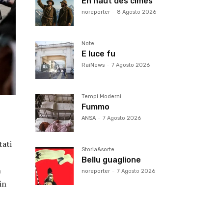
En haut des cimes
noreporter
-
8 Agosto 2026
Note
E luce fu
RaiNews
-
7 Agosto 2026
Tempi Moderni
Fummo
ANSA
-
7 Agosto 2026
tati
Storia&sorte
Bellu guaglione
h
noreporter
-
7 Agosto 2026
in