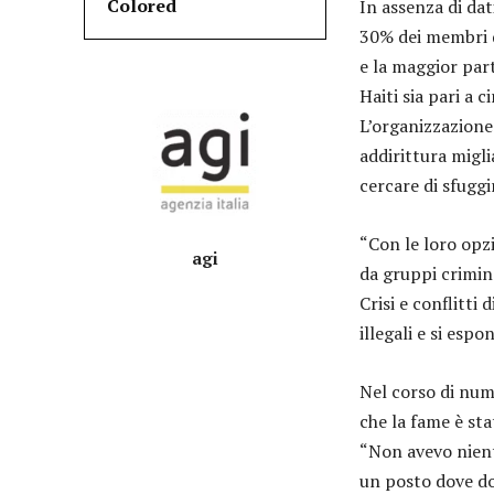
Colored
In assenza di dat
30% dei membri d
e la maggior par
Haiti sia pari a 
L’organizzazione 
addirittura migli
cercare di sfuggi
“Con le loro opzi
agi
da gruppi crimina
Crisi e conflitti
illegali e si esp
Nel corso di num
che la fame è stat
“Non avevo nient
un posto dove dor