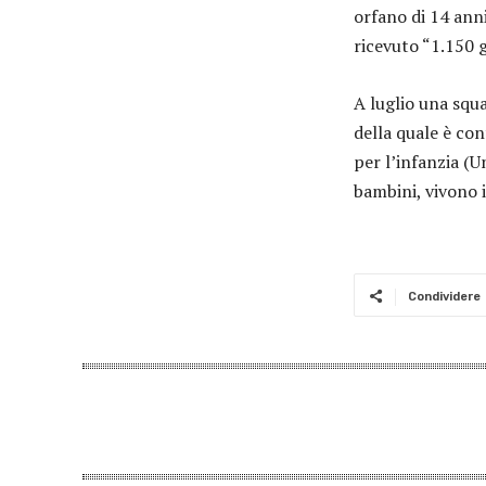
orfano di 14 anni
ricevuto “1.150 g
A luglio una squa
della quale è co
per l’infanzia (U
bambini, vivono i
Condividere