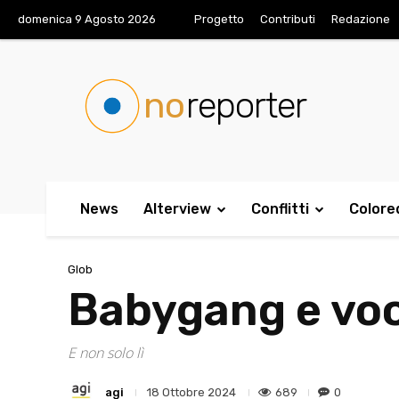
domenica 9 Agosto 2026
Progetto
Contributi
Redazione
no
reporter
News
Alterview
Conflitti
Colore
Glob
Babygang e vo
E non solo lì
agi
689
0
18 Ottobre 2024