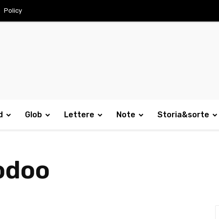
Policy
d
Glob
Lettere
Note
Storia&sorte
odoo