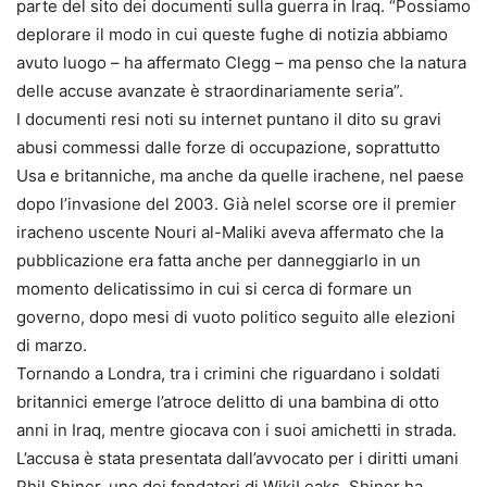
parte del sito dei documenti sulla guerra in Iraq. “Possiamo
deplorare il modo in cui queste fughe di notizia abbiamo
avuto luogo – ha affermato Clegg – ma penso che la natura
delle accuse avanzate è straordinariamente seria”.
I documenti resi noti su internet puntano il dito su gravi
abusi commessi dalle forze di occupazione, soprattutto
Usa e britanniche, ma anche da quelle irachene, nel paese
dopo l’invasione del 2003. Già nelel scorse ore il premier
iracheno uscente Nouri al-Maliki aveva affermato che la
pubblicazione era fatta anche per danneggiarlo in un
momento delicatissimo in cui si cerca di formare un
governo, dopo mesi di vuoto politico seguito alle elezioni
di marzo.
Tornando a Londra, tra i crimini che riguardano i soldati
britannici emerge l’atroce delitto di una bambina di otto
anni in Iraq, mentre giocava con i suoi amichetti in strada.
L’accusa è stata presentata dall’avvocato per i diritti umani
Phil Shiner, uno dei fondatori di WikiLeaks. Shiner ha