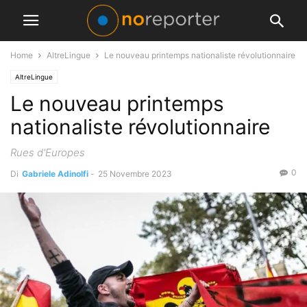
Home
AltreLingue
Le nouveau printemps nationaliste révolutionnaire
AltreLingue
Le nouveau printemps
nationaliste révolutionnaire
Rues d'Europes
0
Di
Gabriele Adinolfi
-
25 Novembre 2023