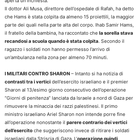
aperta un’inchiesta.
Il dottor Ali Musa, direttore dell’ospedale di Rafah, ha detto
che Hams è stata colpita da almeno 15 proiettili, la maggior
parte dei quali nella parte alta del corpo. Ihab Samir Hams,
il fratello della bambina, ha raccontato che
la sorella stava
recandosi a scuola quando è stata colpita
. Secondo il
ragazzo i soldati non hanno permesso l’arrivo di
un’ambulanza nella zona per almeno 70 minuti.
I MILITARI CONTRO SHARON
– Intanto si ha notizia di
contrasti tra i vertici
dell’esercito israeliano e il premier
Sharon al 13/esimo giorno consecutivo dell’operazione
“Giorni di penitenza” lanciata da Israele a nord di Gaza per
rimuovere la minaccia dei razzi palestinesi. Il primo
ministro israeliano Ariel Sharon non intende porre fine
all’operazione nonostante il
parere contrario dei vertici
dell’esercito
che suggeriscono invece di ritirare i soldati
israeliani dalla Striscia di Gaza. L’
operazione quindi