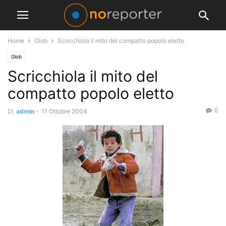
Home
Glob
Scricchiola il mito del compatto popolo eletto
Glob
Scricchiola il mito del
compatto popolo eletto
0
Di
admin
-
11 Ottobre 2004